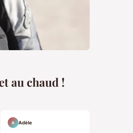
et au chaud !
Adèle
A