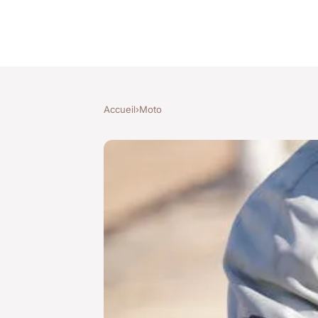
Accueil
›
Moto