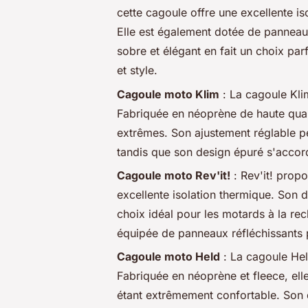
cette cagoule offre une excellente i
Elle est également dotée de pannea
sobre et élégant en fait un choix pa
et style.
Cagoule moto Klim
: La cagoule Klim
Fabriquée en
néoprène
de haute qual
extrêmes. Son ajustement réglable p
tandis que son design épuré s'accor
Cagoule moto Rev'it!
: Rev'it! prop
excellente isolation thermique. Son 
choix idéal pour les motards à la rec
équipée de panneaux réfléchissants po
Cagoule moto Held
: La cagoule Hel
Fabriquée en
néoprène
et
fleece
, el
étant extrêmement confortable. Son 