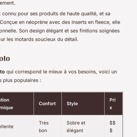
pement.
 connu pour ses produits de haute qualité, et sa
. Conçue en
néoprène
avec des inserts en
fleece
, elle
onnelle. Son design élégant et ses finitions soignées
ur les motards soucieux du détail.
oto
to
qui correspond le mieux à vos besoins, voici un
 plus populaires :
ation
Pri
Confort
Style
rmique
x
Très
Sobre et
$$
llente
bon
élégant
$