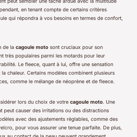
nt peut sembler une tâche ardue avec la multitude
pendant, en tenant compte de certains critères
oule qui répondra à vos besoins en termes de confort,
n de la
cagoule moto
sont cruciaux pour son
t très populaires parmi les motards pour leur
rabilité. Le
fleece
, quant à lui, offre une sensation
 la chaleur. Certains modèles combinent plusieurs
ances, comme le mélange de
néoprène
et de
fleece
.
nsidérer lors du choix de votre
cagoule moto
. Une
 peut causer des irritations ou des distractions
odèles avec des ajustements réglables, comme des
lcro, pour vous assurer une tenue parfaite. De plus,
oux au contact de la peau peuvent grandement