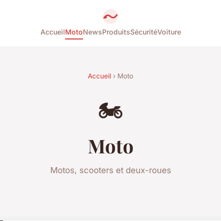
Accueil
Moto
News
Produits
Sécurité
Voiture
Accueil
› Moto
🏍️
Moto
Motos, scooters et deux-roues