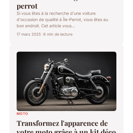
perrot
Si vous êtes à la recherche d'une voiture
d'occasion de qualité à Île-Perrot, vous êtes au
bon endroit. Cet article vous...
17 mars 2025
6 min de lecture
MOTO
Transformez l'apparence de
votre moto grâce à un kit déco