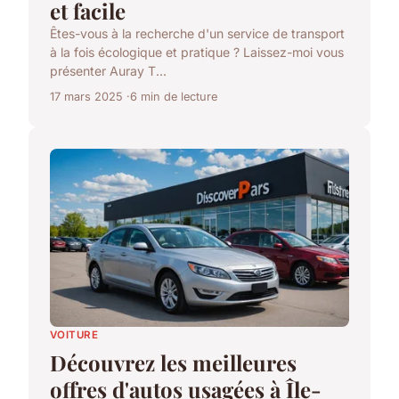
et facile
Êtes-vous à la recherche d'un service de transport
à la fois écologique et pratique ? Laissez-moi vous
présenter Auray T...
17 mars 2025
6 min de lecture
VOITURE
Découvrez les meilleures
offres d'autos usagées à Île-