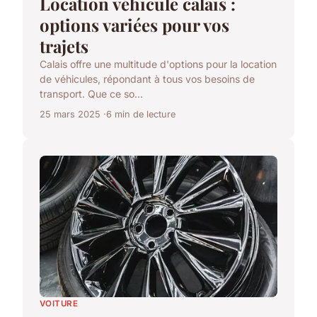
Location véhicule calais :
options variées pour vos
trajets
Calais offre une multitude d'options pour la location
de véhicules, répondant à tous vos besoins de
transport. Que ce so...
25 mars 2025
6 min de lecture
VOITURE