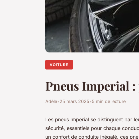
VOITURE
Pneus Imperial : 
Adèle
•
25 mars 2025
•
5 min de lecture
Les pneus Imperial se distinguent par 
sécurité, essentiels pour chaque conduc
un confort de conduite inégalé, ces pne