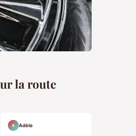
ur la route
Adèle
A