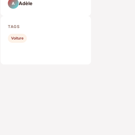
Adèle
A
TAGS
Voiture