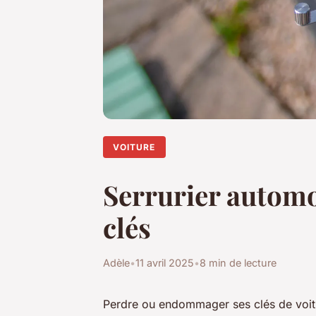
VOITURE
Serrurier automo
clés
Adèle
•
11 avril 2025
•
8 min de lecture
Perdre ou endommager ses clés de voitur