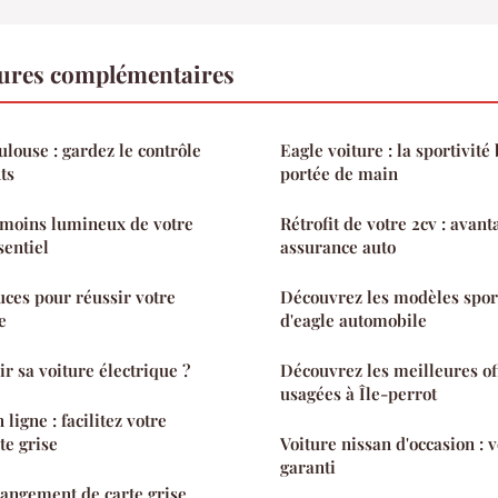
tures complémentaires
ulouse : gardez le contrôle
Eagle voiture : la sportivité
ts
portée de main
moins lumineux de votre
Rétrofit de votre 2cv : avan
sentiel
assurance auto
uces pour réussir votre
Découvrez les modèles sport
e
d'eagle automobile
 sa voiture électrique ?
Découvrez les meilleures of
usagées à Île-perrot
ligne : facilitez votre
te grise
Voiture nissan d'occasion : 
garanti
hangement de carte grise